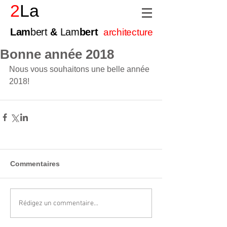
2
La
Lam
bert
&
Lam
bert
architecture
Bonne année 2018
Nous vous souhaitons une belle année 
2018!
Commentaires
Rédigez un commentaire...