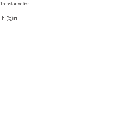
Transformation
Commentaires
Rédigez un commentaire...
Back